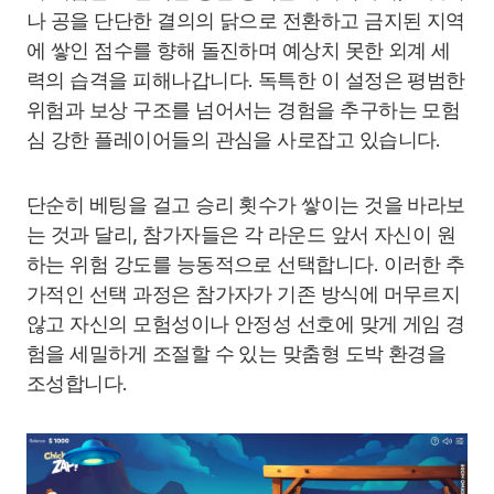
나 공을 단단한 결의의 닭으로 전환하고 금지된 지역
에 쌓인 점수를 향해 돌진하며 예상치 못한 외계 세
력의 습격을 피해나갑니다. 독특한 이 설정은 평범한
위험과 보상 구조를 넘어서는 경험을 추구하는 모험
심 강한 플레이어들의 관심을 사로잡고 있습니다.
단순히 베팅을 걸고 승리 횟수가 쌓이는 것을 바라보
는 것과 달리, 참가자들은 각 라운드 앞서 자신이 원
하는 위험 강도를 능동적으로 선택합니다. 이러한 추
가적인 선택 과정은 참가자가 기존 방식에 머무르지
않고 자신의 모험성이나 안정성 선호에 맞게 게임 경
험을 세밀하게 조절할 수 있는 맞춤형 도박 환경을
조성합니다.