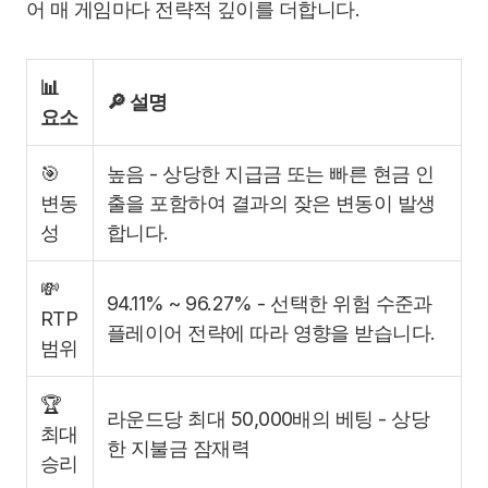
어 매 게임마다 전략적 깊이를 더합니다.
📊
🔎 설명
요소
🎯
높음 - 상당한 지급금 또는 빠른 현금 인
변동
출을 포함하여 결과의 잦은 변동이 발생
성
합니다.
💸
94.11% ~ 96.27% - 선택한 위험 수준과
RTP
플레이어 전략에 따라 영향을 받습니다.
범위
🏆
라운드당 최대 50,000배의 베팅 - 상당
최대
한 지불금 잠재력
승리