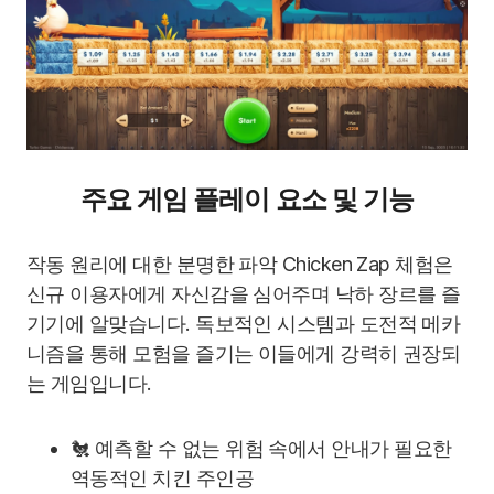
주요 게임 플레이 요소 및 기능
작동 원리에 대한 분명한 파악 Chicken Zap 체험은
신규 이용자에게 자신감을 심어주며 낙하 장르를 즐
기기에 알맞습니다. 독보적인 시스템과 도전적 메카
니즘을 통해 모험을 즐기는 이들에게 강력히 권장되
는 게임입니다.
🐔 예측할 수 없는 위험 속에서 안내가 필요한
역동적인 치킨 주인공