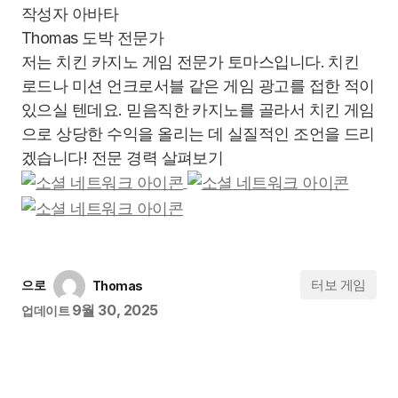
Thomas
도박 전문가
저는 치킨 카지노 게임 전문가 토마스입니다. 치킨
로드나 미션 언크로서블 같은 게임 광고를 접한 적이
있으실 텐데요. 믿음직한 카지노를 골라서 치킨 게임
으로 상당한 수익을 올리는 데 실질적인 조언을 드리
겠습니다! 전문 경력 살펴보기
터보 게임
으로
Thomas
9월 30, 2025
업데이트