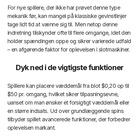
For nye spillere, der ikke har prøvet denne type
mekanik før, kan mangel på klassiske gevinstlinjer
tage lidt tid at vænne sig til. Men netop denne
indretning tilskynder ofte til flere omgange, idet den
holder spændingen oppe og sikrer varierede udfald
– en afgørende faktor for oplevelsen i slotmaskiner.
Dyk ned i de vigtigste funktioner
Spillere kan placere væddemål fra blot $0,20 op til
$50 pr. omgang, hvilket sikrer tilpasningsevne,
uanset om man ønsker et forsigtigt væddemål eller
en større indsats. Ud over grundlæggende spins
tilbyder spillet avancerede funktioner, der forbedrer
oplevelsen markant.