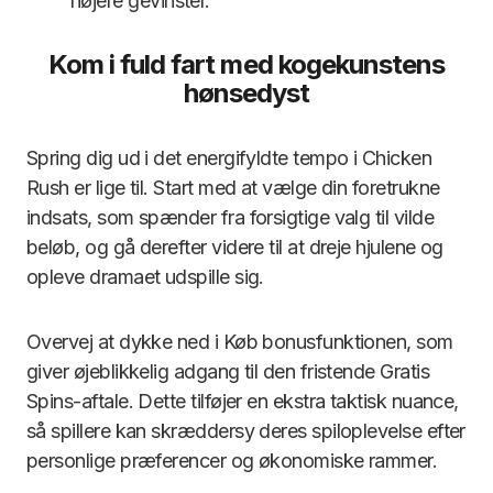
højere gevinster.
Kom i fuld fart med kogekunstens
hønsedyst
Spring dig ud i det energifyldte tempo i Chicken
Rush er lige til. Start med at vælge din foretrukne
indsats, som spænder fra forsigtige valg til vilde
beløb, og gå derefter videre til at dreje hjulene og
opleve dramaet udspille sig.
Overvej at dykke ned i Køb bonusfunktionen, som
giver øjeblikkelig adgang til den fristende Gratis
Spins-aftale. Dette tilføjer en ekstra taktisk nuance,
så spillere kan skræddersy deres spiloplevelse efter
personlige præferencer og økonomiske rammer.