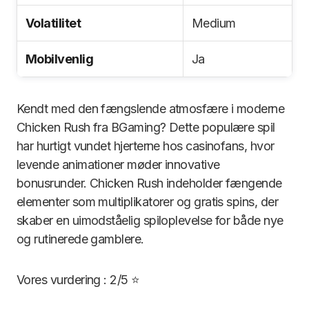
Volatilitet
Medium
Mobilvenlig
Ja
Kendt med den fængslende atmosfære i moderne
Chicken Rush fra BGaming? Dette populære spil
har hurtigt vundet hjerterne hos casinofans, hvor
levende animationer møder innovative
bonusrunder. Chicken Rush indeholder fængende
elementer som multiplikatorer og gratis spins, der
skaber en uimodståelig spiloplevelse for både nye
og rutinerede gamblere.
Vores vurdering : 2/5 ⭐