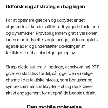
Udforskning af strategien bag legen
For at optimere glæden og udbyttet er det
afgørende at kende spillets indbyggede funktioner
og dynamikker. Prøvspil gennem gratis versioner,
inden man indsætter ægte penge, afslører hjulets
egenskaber og understøtter udviklingen af
taktikker til det almindelige gameplay.
Skarp øjede spillere vil opdage, at selvom høj RTP
giver en statistisk fordel, så ligger den virkelige
charme i det taktiske niveau, som bonusser og
symbolsammenspil tilbyder – et lag der kræver
aktivt engagement for at opnå de bedste udfald.
Den mobile oplevelse