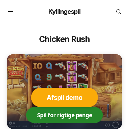
Kyllingespil
Chicken Rush
Afspil demo
Spil for rigtige penge