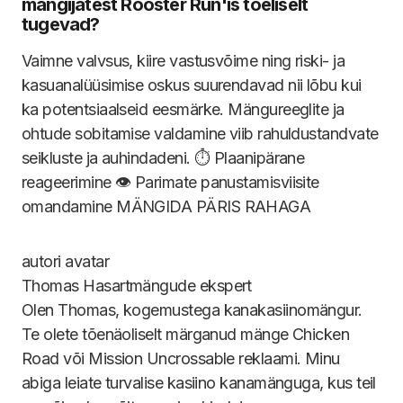
mängijatest Rooster Run'is tõeliselt
tugevad?
Vaimne valvsus, kiire vastusvõime ning riski- ja
kasuanalüüsimise oskus suurendavad nii lõbu kui
ka potentsiaalseid eesmärke. Mängureeglite ja
ohtude sobitamise valdamine viib rahuldustandvate
seikluste ja auhindadeni. ⏱️ Plaanipärane
reageerimine 👁️ Parimate panustamisviisite
omandamine MÄNGIDA PÄRIS RAHAGA
Thomas
Hasartmängude ekspert
Olen Thomas, kogemustega kanakasiinomängur.
Te olete tõenäoliselt märganud mänge Chicken
Road või Mission Uncrossable reklaami. Minu
abiga leiate turvalise kasiino kanamänguga, kus teil