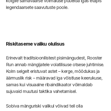
kõigile samaväärse võimaluse püüelda igas etapis
legendaarsete saavutuste poole.
Riskitaseme valiku olulisus
Erinevalt traditsioonilistest pisimängudest, Rooster
Run annab mängijatele volatilisuse otsese juhtimise.
Kolm selgelt eristuvat astet – kerge, mõõdukas ja
äärmuslik risk – määravad iga võistluse keerukuse,
samas kui visuaalne ribaindikaator võimaldab
sujuvaid muutusi taktika vahetamisel.
Sobiva mänguriski valikul võivad teil olla