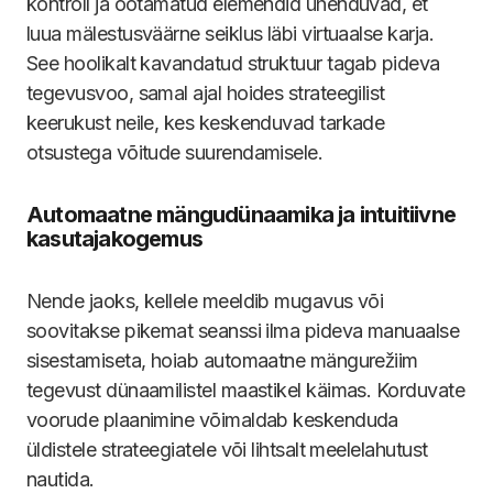
kontroll ja ootamatud elemendid ühenduvad, et
luua mälestusväärne seiklus läbi virtuaalse karja.
See hoolikalt kavandatud struktuur tagab pideva
tegevusvoo, samal ajal hoides strateegilist
keerukust neile, kes keskenduvad tarkade
otsustega võitude suurendamisele.
Automaatne mängudünaamika ja intuitiivne
kasutajakogemus
Nende jaoks, kellele meeldib mugavus või
soovitakse pikemat seanssi ilma pideva manuaalse
sisestamiseta, hoiab automaatne mängurežiim
tegevust dünaamilistel maastikel käimas. Korduvate
voorude plaanimine võimaldab keskenduda
üldistele strateegiatele või lihtsalt meelelahutust
nautida.