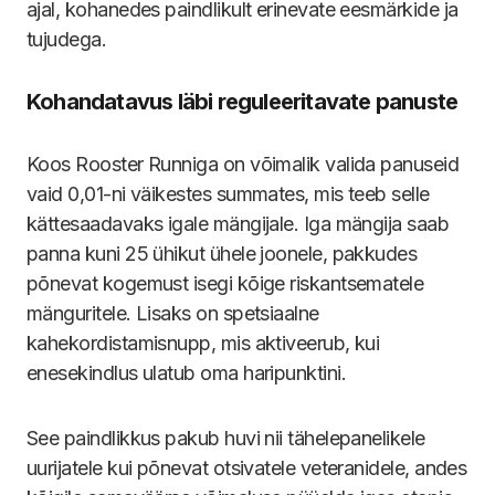
ajal, kohanedes paindlikult erinevate eesmärkide ja
tujudega.
Kohandatavus läbi reguleeritavate panuste
Koos Rooster Runniga on võimalik valida panuseid
vaid 0,01-ni väikestes summates, mis teeb selle
kättesaadavaks igale mängijale. Iga mängija saab
panna kuni 25 ühikut ühele joonele, pakkudes
põnevat kogemust isegi kõige riskantsematele
mänguritele. Lisaks on spetsiaalne
kahekordistamisnupp, mis aktiveerub, kui
enesekindlus ulatub oma haripunktini.
See paindlikkus pakub huvi nii tähelepanelikele
uurijatele kui põnevat otsivatele veteranidele, andes