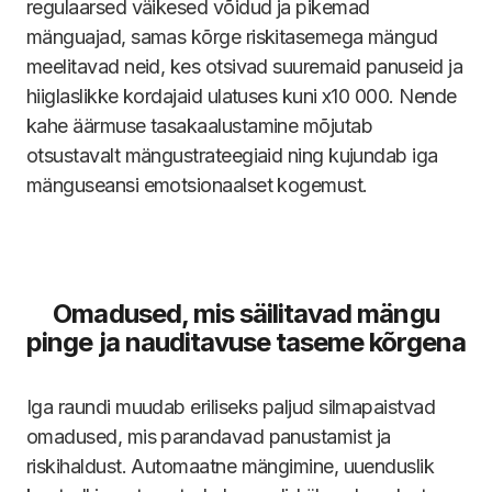
regulaarsed väikesed võidud ja pikemad
mänguajad, samas kõrge riskitasemega mängud
meelitavad neid, kes otsivad suuremaid panuseid ja
hiiglaslikke kordajaid ulatuses kuni x10 000. Nende
kahe äärmuse tasakaalustamine mõjutab
otsustavalt mängustrateegiaid ning kujundab iga
mänguseansi emotsionaalset kogemust.
Omadused, mis säilitavad mängu
pinge ja nauditavuse taseme kõrgena
Iga raundi muudab eriliseks paljud silmapaistvad
omadused, mis parandavad panustamist ja
riskihaldust. Automaatne mängimine, uuenduslik