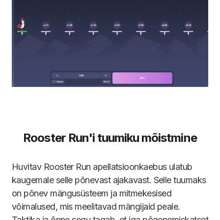
Rooster Run'i tuumiku mõistmine
Huvitav Rooster Run apellatsioonkaebus ulatub
kaugemale selle põnevast ajakavast. Selle tuumaks
on põnev mängusüsteem ja mitmekesised
võimalused, mis meelitavad mängijaid peale.
Taktika ja õnne segu tagab, et iga põgenemiskatset