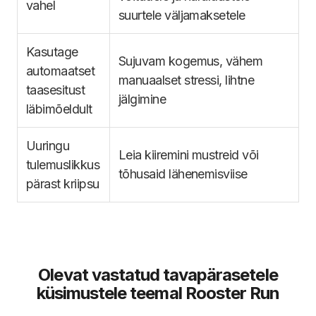
vahel
suurtele väljamaksetele
Kasutage
Sujuvam kogemus, vähem
automaatset
manuaalset stressi, lihtne
taasesitust
jälgimine
läbimõeldult
Uuringu
Leia kiiremini mustreid või
tulemuslikkus
tõhusaid lähenemisviise
pärast kriipsu
Olevat vastatud tavapärasetele
küsimustele teemal Rooster Run