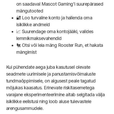
on saadaval Mascot Gaming'i suurepärased
mängutooted
🔐 Loo turvaline konto ja hallenda oma
isiklikke andmeid
📈 Suurendage oma kontojääki, valides
lemmikmaksevahendid
🐔 Otsi või leia mäng Rooster Run, et hakata
mängimist
Kui pühendate aega juba kasutusel olevate
seadmete uurimisele ja panustamisvõimaluste
tundmaõppimisele, on algusest peale tagatud
mõjukas kaasatus. Erinevate riskitasemetega
varajane eksperimenteerimine aitab selgitada välja
isiklikke eelistusi ning loob aluse tulevastele
arengusammudele.