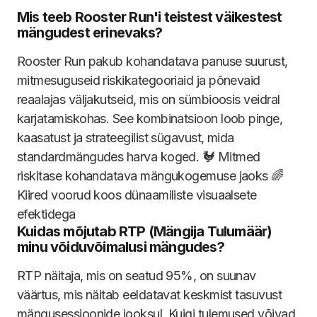
Mis teeb Rooster Run'i teistest väikestest
mängudest erinevaks?
Rooster Run pakub kohandatava panuse suurust,
mitmesuguseid riskikategooriaid ja põnevaid
reaalajas väljakutseid, mis on sümbioosis veidral
karjatamiskohas. See kombinatsioon loob pinge,
kaasatust ja strateegilist sügavust, mida
standardmängudes harva koged. 🐓 Mitmed
riskitase kohandatava mängukogemuse jaoks 🌈
Kiired voorud koos dünaamiliste visuaalsete
efektidega
Kuidas mõjutab RTP (Mängija Tulumäär)
minu võiduvõimalusi mängudes?
RTP näitaja, mis on seatud 95%, on suunav
väärtus, mis näitab eeldatavat keskmist tasuvust
mängusessioonide jooksul. Kuigi tulemused võivad