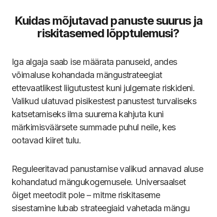
Kuidas mõjutavad panuste suurus ja
riskitasemed lõpptulemusi?
Iga algaja saab ise määrata panuseid, andes
võimaluse kohandada mängustrateegiat
ettevaatlikest liigutustest kuni julgemate riskideni.
Valikud ulatuvad pisikestest panustest turvaliseks
katsetamiseks ilma suurema kahjuta kuni
märkimisväärsete summade puhul neile, kes
ootavad kiiret tulu.
Reguleeritavad panustamise valikud annavad aluse
kohandatud mängukogemusele. Universaalset
õiget meetodit pole – mitme riskitaseme
sisestamine lubab strateegiaid vahetada mängu