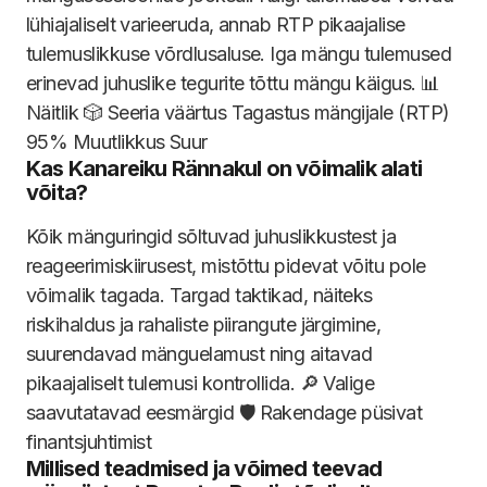
lühiajaliselt varieeruda, annab RTP pikaajalise
tulemuslikkuse võrdlusaluse. Iga mängu tulemused
erinevad juhuslike tegurite tõttu mängu käigus. 📊
Näitlik 🎲 Seeria väärtus Tagastus mängijale (RTP)
95% Muutlikkus Suur
Kas Kanareiku Rännakul on võimalik alati
võita?
Kõik mänguringid sõltuvad juhuslikkustest ja
reageerimiskiirusest, mistõttu pidevat võitu pole
võimalik tagada. Targad taktikad, näiteks
riskihaldus ja rahaliste piirangute järgimine,
suurendavad mänguelamust ning aitavad
pikaajaliselt tulemusi kontrollida. 🔎 Valige
saavutatavad eesmärgid 🛡️ Rakendage püsivat
finantsjuhtimist
Millised teadmised ja võimed teevad