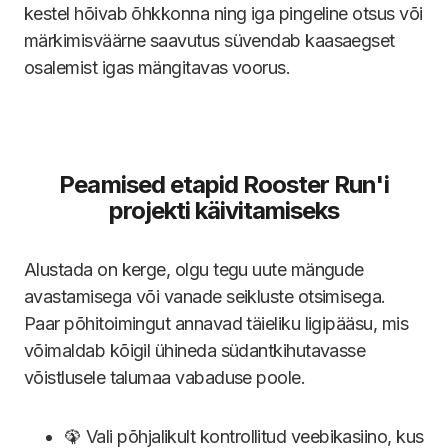
kestel hõivab õhkkonna ning iga pingeline otsus või
märkimisväärne saavutus süvendab kaasaegset
osalemist igas mängitavas voorus.
Peamised etapid Rooster Run'i
projekti käivitamiseks
Alustada on kerge, olgu tegu uute mängude
avastamisega või vanade seikluste otsimisega.
Paar põhitoimingut annavad täieliku ligipääsu, mis
võimaldab kõigil ühineda südantkihutavasse
võistlusele talumaa vabaduse poole.
🦚 Vali põhjalikult kontrollitud veebikasiino, kus