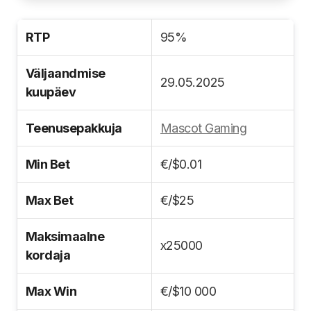
RTP
95%
Väljaandmise
29.05.2025
kuupäev
Teenusepakkuja
Mascot Gaming
Min Bet
€/$0.01
Max Bet
€/$25
Maksimaalne
х25000
kordaja
Max Win
€/$10 000