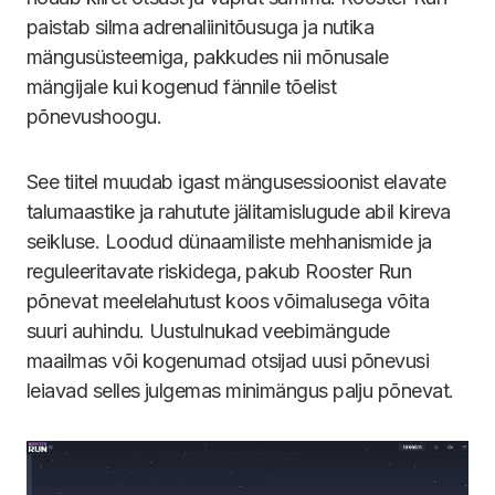
paistab silma adrenaliinitõusuga ja nutika
mängusüsteemiga, pakkudes nii mõnusale
mängijale kui kogenud fännile tõelist
põnevushoogu.
See tiitel muudab igast mängusessioonist elavate
talumaastike ja rahutute jälitamislugude abil kireva
seikluse. Loodud dünaamiliste mehhanismide ja
reguleeritavate riskidega, pakub Rooster Run
põnevat meelelahutust koos võimalusega võita
suuri auhindu. Uustulnukad veebimängude
maailmas või kogenumad otsijad uusi põnevusi
leiavad selles julgemas minimängus palju põnevat.