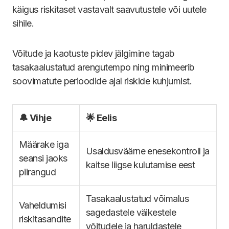
käigus riskitaset vastavalt saavutustele või uutele
sihile.
Võitude ja kaotuste pidev jälgimine tagab
tasakaalustatud arengutempo ning minimeerib
soovimatute perioodide ajal riskide kuhjumist.
🔔 Vihje
🌟 Eelis
Määrake iga
Usaldusväärne enesekontroll ja
seansi jaoks
kaitse liigse kulutamise eest
piirangud
Tasakaalustatud võimalus
Vaheldumisi
sagedastele väikestele
riskitasandite
võitudele ja haruldastele