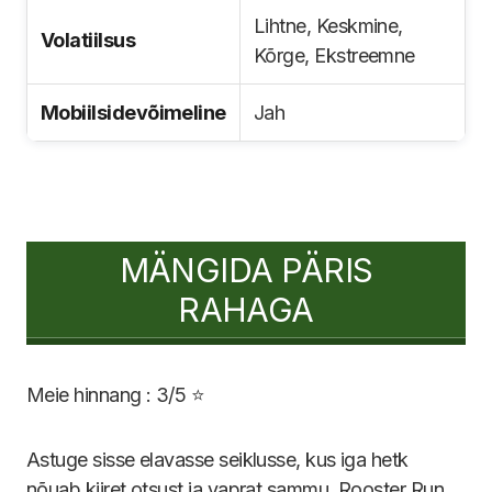
Lihtne, Keskmine,
Volatiilsus
Kõrge, Ekstreemne
Mobiilsidevõimeline
Jah
MÄNGIDA PÄRIS
RAHAGA
Meie hinnang : 3/5 ⭐
Astuge sisse elavasse seiklusse, kus iga hetk
nõuab kiiret otsust ja vaprat sammu. Rooster Run