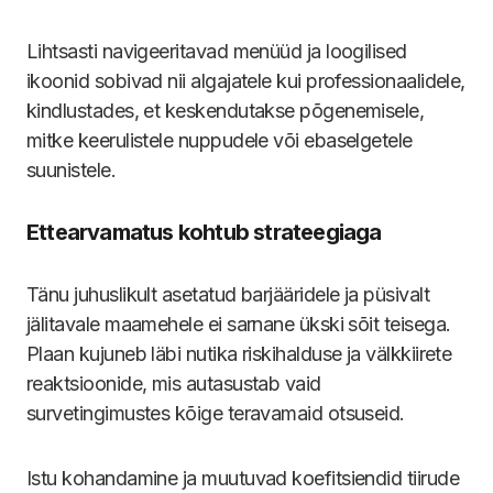
Lihtsasti navigeeritavad menüüd ja loogilised
ikoonid sobivad nii algajatele kui professionaalidele,
kindlustades, et keskendutakse põgenemisele,
mitke keerulistele nuppudele või ebaselgetele
suunistele.
Ettearvamatus kohtub strateegiaga
Tänu juhuslikult asetatud barjääridele ja püsivalt
jälitavale maamehele ei sarnane ükski sõit teisega.
Plaan kujuneb läbi nutika riskihalduse ja välkkiirete
reaktsioonide, mis autasustab vaid
survetingimustes kõige teravamaid otsuseid.
Istu kohandamine ja muutuvad koefitsiendid tiirude