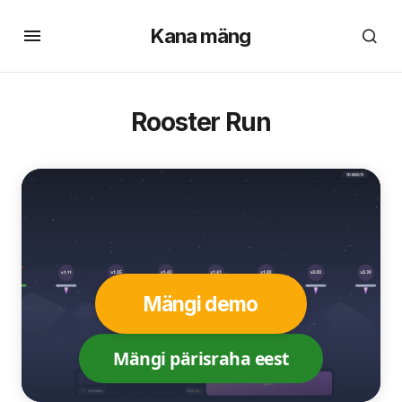
Kana mäng
Rooster Run
Mängi demo
Mängi pärisraha eest