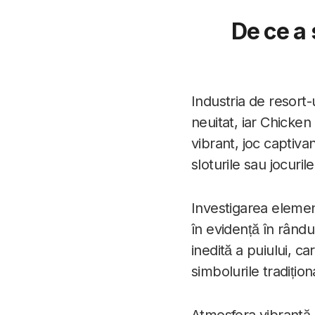
De ce a
Industria de resort-
neuitat, iar Chicken
vibrant, joc captiva
sloturile sau jocuril
Investigarea element
în evidență în rându
inedită a puiului, 
simbolurile tradițio
Atmosfera vibrantă, 