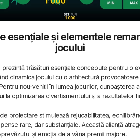
le esențiale și elementele remar
jocului
prezintă trăsături esențiale concepute pentru o e
nd dinamica jocului cu o arhitectură provocatoare
. Pentru nou-veniții în lumea jocurilor, cunoașterea
i la optimizarea divertismentului și a rezultatelor f
 de proiectare stimulează rejucabilitatea, echilibrân
ense rare, dar substanțiale. Această alianță atra
prevăzutul și emoția de a vâna premii majore.