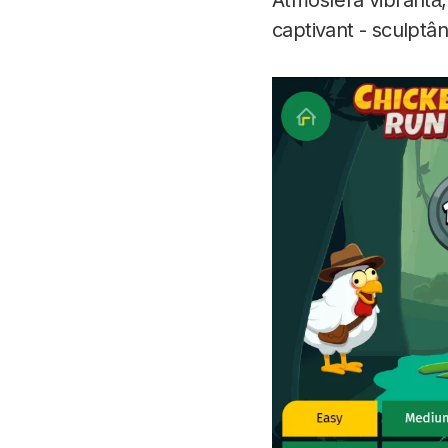
captivant - sculptân