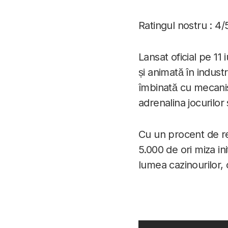
Ratingul nostru : 4/
Lansat oficial pe 1
și animată în indust
îmbinată cu mecanism
adrenalina jocurilor
Cu un procent de re
5.000 de ori miza in
lumea cazinourilor, 