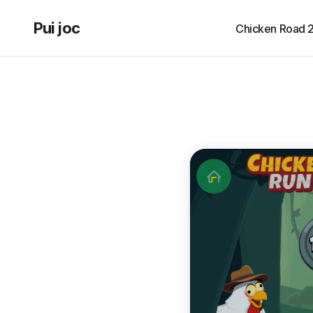
Pui joc
Chicken Road 