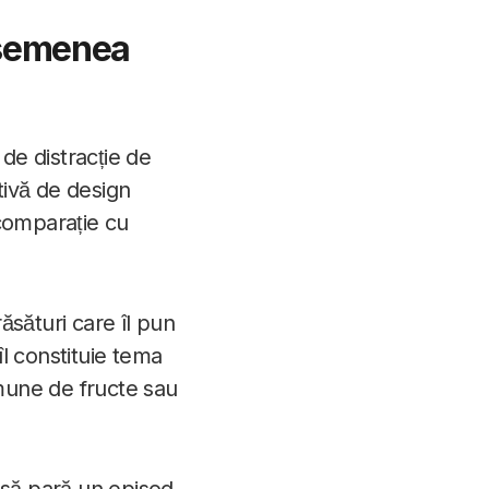
asemenea
de distracție de
tivă de design
 comparație cu
ăsături care îl pun
îl constituie tema
omune de fructe sau
ă să pară un episod