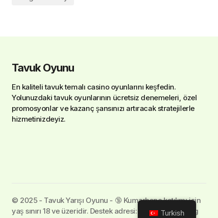
Tavuk Oyunu
En kaliteli tavuk temalı casino oyunlarını keşfedin.
Yolunuzdaki tavuk oyunlarının ücretsiz denemeleri, özel
promosyonlar ve kazanç şansınızı artıracak stratejilerle
hizmetinizdeyiz.
©️ 2025 - Tavuk Yarışı Oyunu - 🔞 Kumarhane katılımı için
yaş sınırı 18 ve üzeridir. Destek adresi: gambleaware.org
Turkish