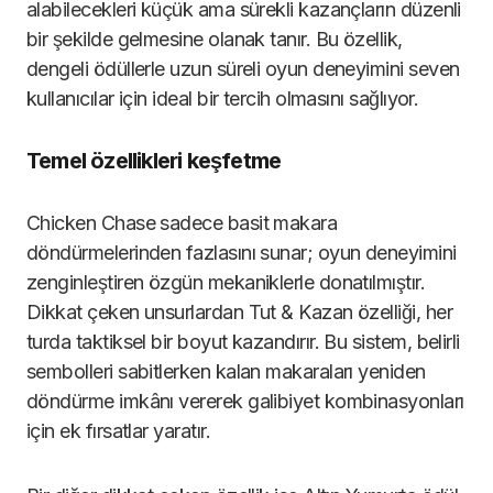
alabilecekleri küçük ama sürekli kazançların düzenli
bir şekilde gelmesine olanak tanır. Bu özellik,
dengeli ödüllerle uzun süreli oyun deneyimini seven
kullanıcılar için ideal bir tercih olmasını sağlıyor.
Temel özellikleri keşfetme
Chicken Chase sadece basit makara
döndürmelerinden fazlasını sunar; oyun deneyimini
zenginleştiren özgün mekaniklerle donatılmıştır.
Dikkat çeken unsurlardan Tut & Kazan özelliği, her
turda taktiksel bir boyut kazandırır. Bu sistem, belirli
sembolleri sabitlerken kalan makaraları yeniden
döndürme imkânı vererek galibiyet kombinasyonları
için ek fırsatlar yaratır.