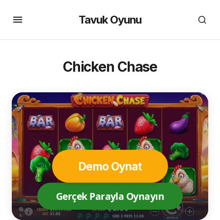
Tavuk Oyunu
Chicken Chase
Demo Oynat
Gerçek Parayla Oynayın