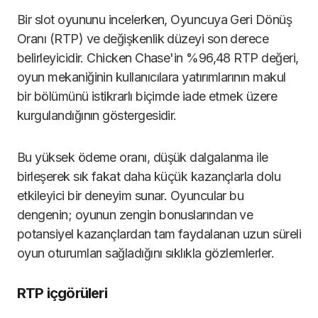
Bir slot oyununu incelerken, Oyuncuya Geri Dönüş
Oranı (RTP) ve değişkenlik düzeyi son derece
belirleyicidir. Chicken Chase'in %96,48 RTP değeri,
oyun mekaniğinin kullanıcılara yatırımlarının makul
bir bölümünü istikrarlı biçimde iade etmek üzere
kurgulandığının göstergesidir.
Bu yüksek ödeme oranı, düşük dalgalanma ile
birleşerek sık fakat daha küçük kazançlarla dolu
etkileyici bir deneyim sunar. Oyuncular bu
dengenin; oyunun zengin bonuslarından ve
potansiyel kazançlardan tam faydalanan uzun süreli
oyun oturumları sağladığını sıklıkla gözlemlerler.
RTP içgörüleri