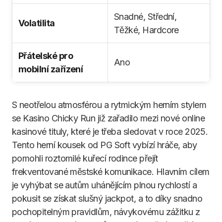
Snadné, Střední,
Volatilita
Těžké, Hardcore
Přátelské pro
Ano
mobilní zařízení
S neotřelou atmosférou a rytmickým herním stylem
se Kasino Chicky Run již zařadilo mezi nové online
kasinové tituly, které je třeba sledovat v roce 2025.
Tento herní kousek od PG Soft vybízí hráče, aby
pomohli roztomilé kuřecí rodince přejít
frekventované městské komunikace. Hlavním cílem
je vyhýbat se autům uhánějícím plnou rychlostí a
pokusit se získat slušný jackpot, a to díky snadno
pochopitelným pravidlům, návykovému zážitku z