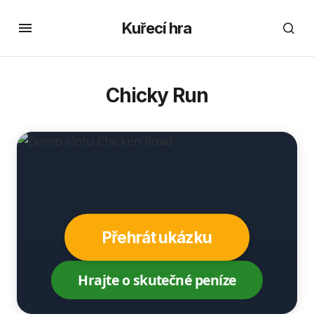
Kuřecí hra
Chicky Run
Přehrát ukázku
Hrajte o skutečné peníze