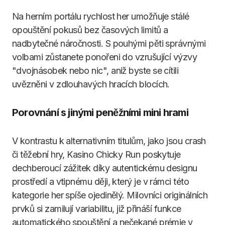
Na herním portálu rychlost her umožňuje stálé
opouštění pokusů bez časových limitů a
nadbytečné náročnosti. S pouhými pěti správnými
volbami zůstanete ponořeni do vzrušující výzvy
"dvojnásobek nebo nic", aniž byste se cítili
uvězněni v zdlouhavých hracích blocích.
Porovnání s jinými peněžními mini hrami
V kontrastu k alternativním titulům, jako jsou crash
či těžební hry, Kasino Chicky Run poskytuje
dechberoucí zážitek díky autentickému designu
prostředí a vtipnému ději, který je v rámci této
kategorie her spíše ojedinělý. Milovníci originálních
prvků si zamilují variabilitu, již přináší funkce
automatického spouštění a nečekané prémie v