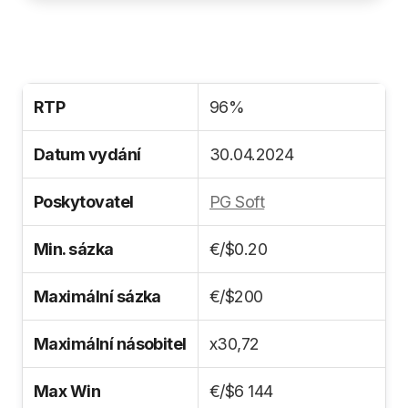
RTP
96%
Datum vydání
30.04.2024
Poskytovatel
PG Soft
Min. sázka
€/$0.20
Maximální sázka
€/$200
Maximální násobitel
x30,72
Max Win
€/$6 144