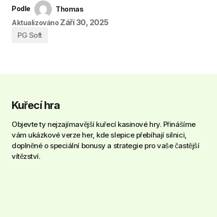
Podle
Thomas
Září 30, 2025
Aktualizováno
PG Soft
Kuřecí hra
Objevte ty nejzajímavější kuřecí kasinové hry. Přinášíme
vám ukázkové verze her, kde slepice přebíhají silnici,
doplněné o speciální bonusy a strategie pro vaše častější
vítězství.