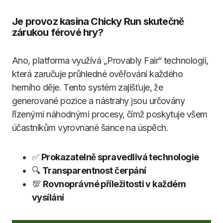
Je provoz kasina Chicky Run skutečně
zárukou férové hry?
Ano, platforma využívá „Provably Fair“ technologii,
která zaručuje průhledné ověřování každého
herního děje. Tento systém zajišťuje, že
generované pozice a nástrahy jsou určovány
řízenými náhodnými procesy, čímž poskytuje všem
účastníkům vyrovnané šance na úspěch.
✅
Prokazatelně spravedlivá technologie
🔍
Transparentnost čerpání
💯
Rovnoprávné příležitosti v každém
vysílání