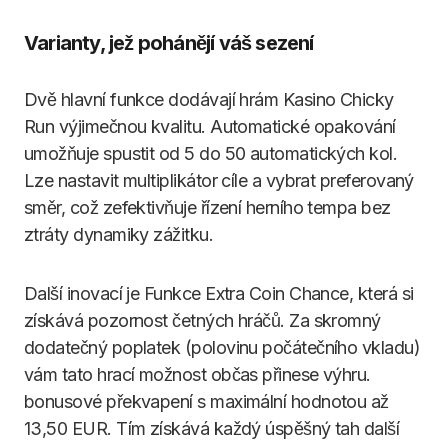
Varianty, jež pohánějí váš sezení
Dvě hlavní funkce dodávají hrám Kasino Chicky
Run výjimečnou kvalitu. Automatické opakování
umožňuje spustit od 5 do 50 automatických kol.
Lze nastavit multiplikátor cíle a vybrat preferovaný
směr, což zefektivňuje řízení herního tempa bez
ztráty dynamiky zážitku.
Další inovací je Funkce Extra Coin Chance, která si
získává pozornost četných hráčů. Za skromný
dodatečný poplatek (polovinu počátečního vkladu)
vám tato hrací možnost občas přinese výhru.
bonusové překvapení s maximální hodnotou až
13,50 EUR. Tím získává každý úspěšný tah další