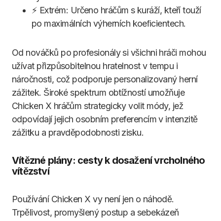
⚡️ Extrém: Určeno hráčům s kuráží, kteří touží
po maximálních výherních koeﬁcientech.
Od nováčků po profesionály si všichni hráči mohou
užívat přizpůsobitelnou hratelnost v tempu i
náročnosti, což podporuje personalizovaný herní
zážitek. Široké spektrum obtížností umožňuje
Chicken X hráčům strategicky volit módy, jež
odpovídají jejich osobním preferencím v intenzitě
zážitku a pravděpodobnosti zisku.
Vítězné plány: cesty k dosažení vrcholného
vítězství
Používání Chicken X vy není jen o náhodě.
Trpělivost, promyšlený postup a sebekázeň