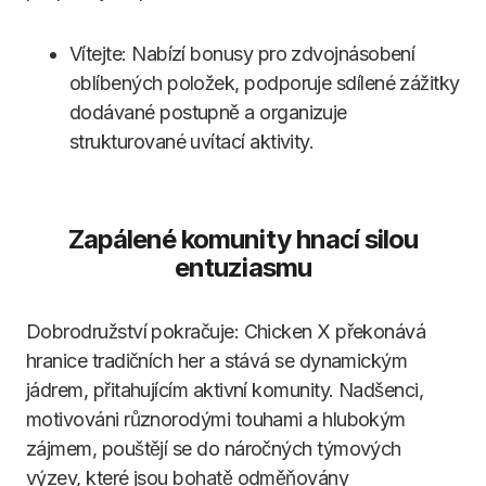
Vítejte: Nabízí bonusy pro zdvojnásobení
oblíbených položek, podporuje sdílené zážitky
dodávané postupně a organizuje
strukturované uvítací aktivity.
Zapálené komunity hnací silou
entuziasmu
Dobrodružství pokračuje: Chicken X překonává
hranice tradičních her a stává se dynamickým
jádrem, přitahujícím aktivní komunity. Nadšenci,
motivováni různorodými touhami a hlubokým
zájmem, pouštějí se do náročných týmových
výzev, které jsou bohatě odměňovány