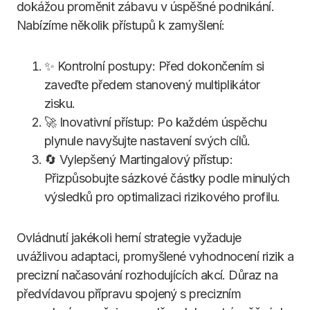
dokážou proměnit zábavu v úspěšné podnikání.
Nabízíme několik přístupů k zamyšlení:
✨ Kontrolní postupy: Před dokončením si
zaveďte předem stanovený multiplikátor
zisku.
🚀 Inovativní přístup: Po každém úspěchu
plynule navyšujte nastavení svých cílů.
🔄 Vylepšený Martingalový přístup:
Přizpůsobujte sázkové částky podle minulých
výsledků pro optimalizaci rizikového profilu.
Ovládnutí jakékoli herní strategie vyžaduje
uvážlivou adaptaci, promyšlené vyhodnocení rizik a
precizní načasování rozhodujících akcí. Důraz na
předvídavou přípravu spojený s precizním