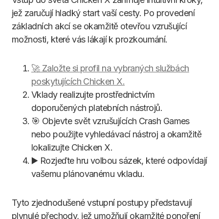
jež zaručují hladký start vaší cesty. Po provedení
základních akcí se okamžitě otevřou vzrušující
možnosti, které vás lákají k prozkoumání.
🚀 Založte si profil na vybraných službách
poskytujících Chicken X.
Vklady realizujte prostřednictvím
doporučených platebních nástrojů.
🎯 Objevte svět vzrušujících Crash Games
nebo použijte vyhledávací nástroj a okamžitě
lokalizujte Chicken X.
▶️ Rozjeďte hru volbou sázek, které odpovídají
vašemu plánovanému vkladu.
Tyto zjednodušené vstupní postupy představují
plynulé přechody, jež umožňují okamžité ponoření