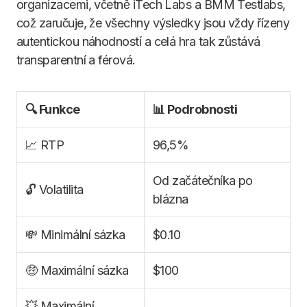
organizacemi, včetně iTech Labs a BMM Testlabs,
což zaručuje, že všechny výsledky jsou vždy řízeny
autentickou náhodností a celá hra tak zůstává
transparentní a férová.
🔍 Funkce
📊 Podrobnosti
📈 RTP
96,5%
Od začátečníka po
🔓 Volatilita
blázna
💸 Minimální sázka
$0.10
🤑 Maximální sázka
$100
💥 Maximální