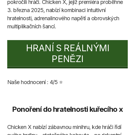
pokročilí hráči. Chicken X, jejíž premiéra proběhne
3. března 2025, nabízí kombinaci intuitivní
hratelnosti, adrenalinového napětí a obrovských
multiplikačních šancí.
HRANÍ S REÁLNÝMI
PENĚZI
Naše hodnocení : 4/5 ⭐
Ponoření do hratelnosti kuřecího x
Chicken X nabízí zábavnou minihru, kde hráči řídí