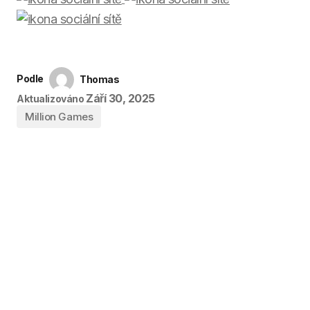
Podle
Thomas
Září 30, 2025
Aktualizováno
Million Games