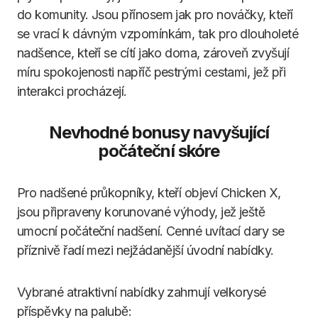
do komunity. Jsou přínosem jak pro nováčky, kteří
se vrací k dávným vzpomínkám, tak pro dlouholeté
nadšence, kteří se cítí jako doma, zároveň zvyšují
míru spokojenosti napříč pestrými cestami, jež při
interakci procházejí.
Nevhodné bonusy navyšující
počáteční skóre
Pro nadšené průkopníky, kteří objeví Chicken X,
jsou připraveny korunované výhody, jež ještě
umocní počáteční nadšení. Cenné uvítací dary se
příznivě řadí mezi nejžádanější úvodní nabídky.
Vybrané atraktivní nabídky zahrnují velkorysé
příspěvky na palubě: