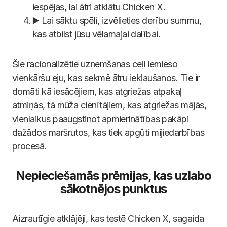
iespējas, lai ātri atklātu Chicken X.
▶️ Lai sāktu spēli, izvēlieties derību summu,
kas atbilst jūsu vēlamajai dalībai.
Šie racionalizētie uzņemšanas ceļi iemieso
vienkāršu eju, kas sekmē ātru iekļaušanos. Tie ir
domāti kā iesācējiem, kas atgriežas atpakaļ
atmiņās, tā mūža cienītājiem, kas atgriežas mājās,
vienlaikus paaugstinot apmierinātības pakāpi
dažādos maršrutos, kas tiek apgūti mijiedarbības
procesā.
Nepieciešamās prēmijas, kas uzlabo
sākotnējos punktus
Aizrautīgie atklājēji, kas testē Chicken X, sagaida