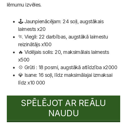
lēmumu izvēles.
🕹️ Jaunpienācējam: 24 soļi, augstākais
laimests x20
🏃 Viegli: 22 darbības, augstākā laimestu
reizinātājs x100
🔥 Vidējais solis: 20, maksimālais laimests
x500
💠 Grūti : 18 posmi, augstākā atlīdzība x2000
💎 Isane: 16 soļi, līdz maksimālajai izmaksai
līdz x10 000
SPĒLĒJOT AR REĀLU
NAUDU