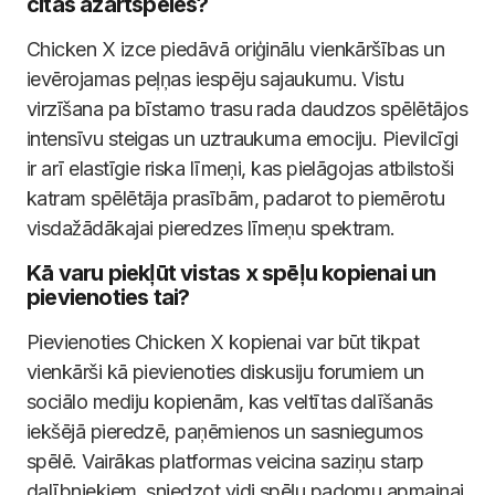
citas azartspēles?
Chicken X izce piedāvā oriģinālu vienkāršības un
ievērojamas peļņas iespēju sajaukumu. Vistu
virzīšana pa bīstamo trasu rada daudzos spēlētājos
intensīvu steigas un uztraukuma emociju. Pievilcīgi
ir arī elastīgie riska līmeņi, kas pielāgojas atbilstoši
katram spēlētāja prasībām, padarot to piemērotu
visdažādākajai pieredzes līmeņu spektram.
Kā varu piekļūt vistas x spēļu kopienai un
pievienoties tai?
Pievienoties Chicken X kopienai var būt tikpat
vienkārši kā pievienoties diskusiju forumiem un
sociālo mediju kopienām, kas veltītas dalīšanās
iekšējā pieredzē, paņēmienos un sasniegumos
spēlē. Vairākas platformas veicina saziņu starp
dalībniekiem, sniedzot vidi spēļu padomu apmaiņai