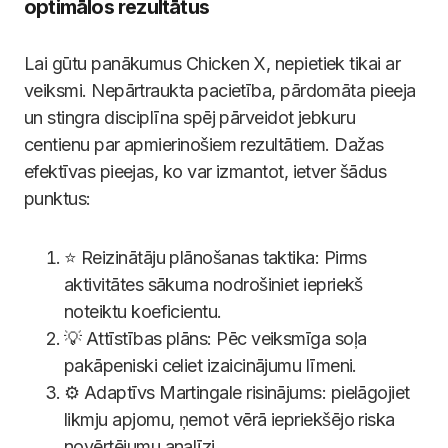
optimālos rezultātus
Lai gūtu panākumus Chicken X, nepietiek tikai ar
veiksmi. Nepārtraukta pacietība, pārdomāta pieeja
un stingra disciplīna spēj pārveidot jebkuru
centienu par apmierinošiem rezultātiem. Dažas
efektīvas pieejas, ko var izmantot, ietver šādus
punktus:
⭐ Reizinātāju plānošanas taktika: Pirms
aktivitātes sākuma nodrošiniet iepriekš
noteiktu koeficientu.
💡 Attīstības plāns: Pēc veiksmīga soļa
pakāpeniski celiet izaicinājumu līmeni.
⚙️ Adaptīvs Martingale risinājums: pielāgojiet
likmju apjomu, ņemot vērā iepriekšējo riska
novērtējumu analīzi.