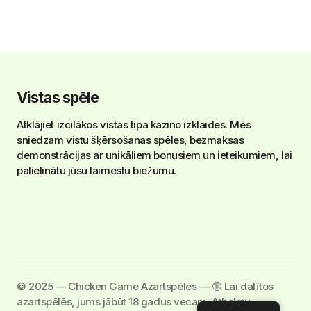
Vistas spēle
Atklājiet izcilākos vistas tipa kazino izklaides. Mēs
sniedzam vistu šķērsošanas spēles, bezmaksas
demonstrācijas ar unikāliem bonusiem un ieteikumiem, lai
palielinātu jūsu laimestu biežumu.
©️ 2025 — Chicken Game Azartspēles — 🔞 Lai dalītos
azartspēlēs, jums jābūt 18 gadus vecam. Atbalstu