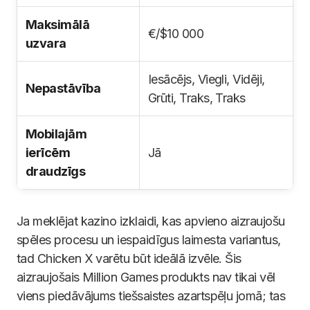
Maksimālā
€/$10 000
uzvara
Iesācējs, Viegli, Vidēji,
Nepastāvība
Grūti, Traks, Traks
Mobilajām
ierīcēm
Jā
draudzīgs
Ja meklējat kazino izklaidi, kas apvieno aizraujošu
spēles procesu un iespaidīgus laimesta variantus,
tad Chicken X varētu būt ideālā izvēle. Šis
aizraujošais Million Games produkts nav tikai vēl
viens piedāvājums tiešsaistes azartspēļu jomā; tas