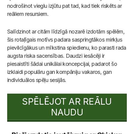
nodrošinot vieglu izjūtu pat tad, kad tiek riskēts ar
reāliem resursiem.
Salīdzinot ar citām līdzīgā nozarē izdotām spēlēm,
šis rotaļīgais motīvs padara saspringtākos mirkļus
pievilcīgākus un mīkstina spiedienu, ko parasti rada
augsta riska sacensības. Daudzi iesācēji ir
piesaistīti šādai unikālai koncepcijai, padarot šo
izklaidi populāru gan kompāniju vakaros, gan
individuālos spēļu sesijās.
SPĒLĒJOT AR REĀLU
NAUDU