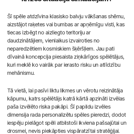
Šī spēle atdzīvina klasisko balvju vākšanas shēmu,
aizstājot raķetes vai bumbas ar apņēmīgu visti, kas
tiecas izbēgt no aizliegto teritoriju ar
daudzinātājiem, vienlaikus izvairoties no
neparedzētiem kosmiskiem šķēršļiem. Jau pati
dīvainā koncepcija piesaista ziņkārīgos spēlētājus,
kuri meklē ko vairāk par ierasto risku un atlīdzību
mehānismu.
Tā vietā, lai pasīvi liktu likmes un vērotu reizinātāja
kāpumu, katrs spēlētājs katrā kārtā apzināti izvēlas
paša izvēlēto riska pakāpi. Šī papildu izvēles
dimensija rada personalizētu spēles pieredzi, dodot
iespēju pielāgot spēli atbilstoši ikviena pašsajūtai un
drosmei, nevis piekāpties vispāratzītai stratēģijai.