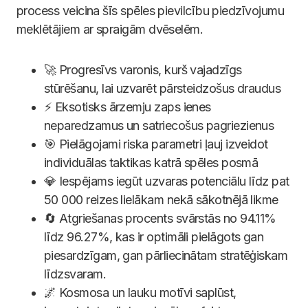
process veicina šīs spēles pievilcību piedzīvojumu
meklētājiem ar spraigām dvēselēm.
🚀 Progresīvs varonis, kurš vajadzīgs
stūrēšanu, lai uzvarēt pārsteidzošus draudus
⚡ Eksotisks ārzemju zaps ienes
neparedzamus un satriecošus pagriezienus
🎯 Pielāgojami riska parametri ļauj izveidot
individuālas taktikas katrā spēles posmā
💎 Iespējams iegūt uzvaras potenciālu līdz pat
50 000 reizes lielākam nekā sākotnējā likme
🔄 Atgriešanas procents svārstās no 94.11%
līdz 96.27%, kas ir optimāli pielāgots gan
piesardzīgam, gan pārliecinātam stratēģiskam
līdzsvaram.
🌌 Kosmosa un lauku motīvi saplūst,