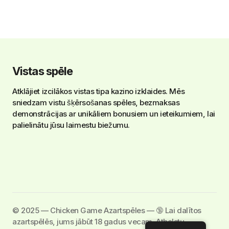
Vistas spēle
Atklājiet izcilākos vistas tipa kazino izklaides. Mēs
sniedzam vistu šķērsošanas spēles, bezmaksas
demonstrācijas ar unikāliem bonusiem un ieteikumiem, lai
palielinātu jūsu laimestu biežumu.
©️ 2025 — Chicken Game Azartspēles — 🔞 Lai dalītos
azartspēlēs, jums jābūt 18 gadus vecam. Atbalstu