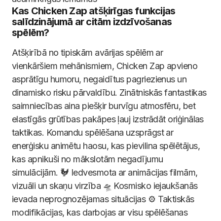
Kas Chicken Zap atšķirīgas funkcijas
salīdzinājumā ar citām izdzīvošanas
spēlēm?
Atšķirībā no tipiskām avārijas spēlēm ar
vienkāršiem mehānismiem, Chicken Zap apvieno
asprātīgu humoru, negaidītus pagriezienus un
dinamisko risku pārvaldību. Zinātniskās fantastikas
saimniecības aina piešķir burvīgu atmosfēru, bet
elastīgās grūtības pakāpes ļauj izstrādāt oriģinālas
taktikas. Komandu spēlēšana uzsprāgst ar
enerģisku animētu haosu, kas pievilina spēlētājus,
kas apnikuši no mākslotām negadījumu
simulācijām. 🐓 Iedvesmota ar animācijas filmām,
vizuāli un skaņu virzība 🛸 Kosmisko iejaukšanās
ievada neprognozējamas situācijas ⚙️ Taktiskās
modifikācijas, kas darbojas ar visu spēlēšanas