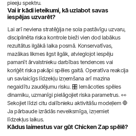
pieeju spektru.
Vai ir kādi ieteikumi, kā uzlabot savas
iespējas uzvarēt?
Lai arī neviena stratēģija ne sola pastāvīgu uzvaru,
disciplinēta riska kontrole bieži vien dod labākus
rezultātus ilgākā laika posmā. Konservatīvas,
mazākas likmes ilgst ilgāk, atvieglojot iespēju
pamanīt ārvalstnieku darbības tendences vai
koriģēt riska pakāpi spēles gaitā. Operatīva reakcija
un savlaicīgs līdzekļu izņemšana arī mazina
negaidītu zaudējumu risku. 🎛️ Iemācoties spēles
dinamiku, uzmanīgi pielāgojiet riska parametrus. 👀
Sekojiet līdzi citu dalībnieku aktivitāšu modeļiem 🛑
Ja pārbaude izrādās neveiksmīga, izņemiet
līdzekļus laikus.
Kādus laimestus var gūt Chicken Zap spēlē?