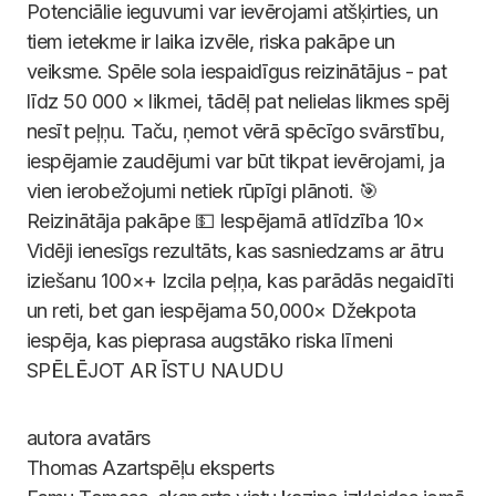
Potenciālie ieguvumi var ievērojami atšķirties, un
tiem ietekme ir laika izvēle, riska pakāpe un
veiksme. Spēle sola iespaidīgus reizinātājus - pat
līdz 50 000 × likmei, tādēļ pat nelielas likmes spēj
nesīt peļņu. Taču, ņemot vērā spēcīgo svārstību,
iespējamie zaudējumi var būt tikpat ievērojami, ja
vien ierobežojumi netiek rūpīgi plānoti. 🎯
Reizinātāja pakāpe 💵 Iespējamā atlīdzība 10×
Vidēji ienesīgs rezultāts, kas sasniedzams ar ātru
iziešanu 100×+ Izcila peļņa, kas parādās negaidīti
un reti, bet gan iespējama 50,000× Džekpota
iespēja, kas pieprasa augstāko riska līmeni
SPĒLĒJOT AR ĪSTU NAUDU
Thomas
Azartspēļu eksperts