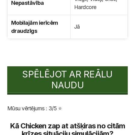
Nepastāvība
Hardcore
Mobilajām ierīcēm
Jā
draudzīgs
SPĒLĒJOT AR REĀLU
NAUDU
Mūsu vērtējums : 3/5 ⭐
Kā Chicken zap at atšķiras no citām
krīzes situāciju simulācijām?