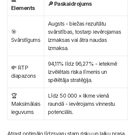
🔎 Paskaidrojums
Elements
Augsts - biežas rezultātu
🎯
svārstības, tostarp ievērojamas
Svārstīgums
izmaksas vai ātra naudas
izmaksa.
94,11% līdz 96,27% - ietekmē
💸 RTP
izvēlētais riska līmenis un
diapazons
spēlētāja stratēģija.
🏆
Līdz 50 000 × likme vienā
Maksimālais
raundā - ievērojams vinnestu
ieguvums
potenciāls.
Atrast optimālo līdzsvaru starp risku un laiku prasa