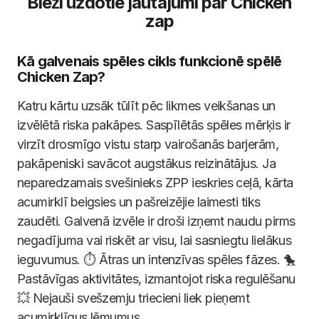
Bieži uzdotie jautājumi par Chicken
zap
Kā galvenais spēles cikls funkcionē spēlē
Chicken Zap?
Katru kārtu uzsāk tūlīt pēc likmes veikšanas un
izvēlētā riska pakāpes. Saspīlētās spēles mērķis ir
virzīt drosmīgo vistu starp vairošanās barjerām,
pakāpeniski savācot augstākus reizinātājus. Ja
neparedzamais svešinieks ZPP ieskries ceļā, kārta
acumirklī beigsies un pašreizējie laimesti tiks
zaudēti. Galvenā izvēle ir droši izņemt naudu pirms
negadījuma vai riskēt ar visu, lai sasniegtu lielākus
ieguvumus. ⏱️ Ātras un intenzīvas spēles fāzes. 🐤
Pastāvīgas aktivitātes, izmantojot riska regulēšanu
💥 Nejauši svešzemju triecieni liek pieņemt
acumirklīgus lēmumus