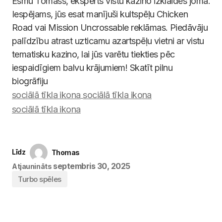
Esmu Tomass, eksperts vistu kazino izklaides jomā.
Iespējams, jūs esat manījuši kultspēļu Chicken
Road vai Mission Uncrossable reklāmas. Piedāvāju
palīdzību atrast uzticamu azartspēļu vietni ar vistu
tematisku kazino, lai jūs varētu tiekties pēc
iespaidīgiem balvu krājumiem! Skatīt pilnu
biogrāfiju
Līdz
Thomas
septembris 30, 2025
Atjaunināts
Turbo spēles