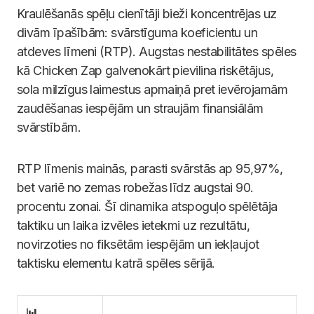
Kraulēšanās spēļu cienītāji bieži koncentrējas uz
divām īpašībām: svārstīguma koeficientu un
atdeves līmeni (RTP). Augstas nestabilitātes spēles
kā Chicken Zap galvenokārt pievilina riskētājus,
sola milzīgus laimestus apmaiņā pret ievērojamām
zaudēšanas iespējām un straujām finansiālām
svārstībām.
RTP līmenis mainās, parasti svārstās ap 95,97%,
bet variē no zemas robežas līdz augstai 90.
procentu zonai. Šī dinamika atspoguļo spēlētāja
taktiku un laika izvēles ietekmi uz rezultātu,
novirzoties no fiksētām iespējām un iekļaujot
taktisku elementu katrā spēles sērijā.
📊