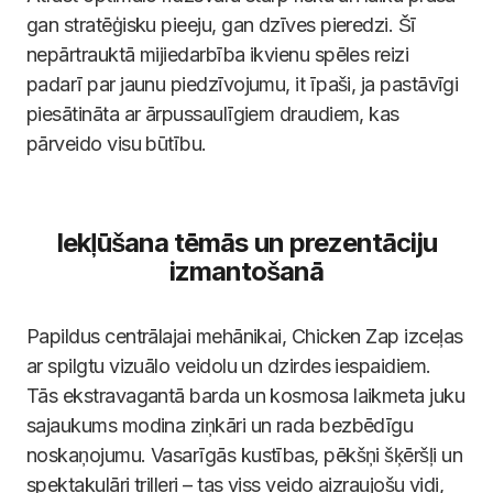
gan stratēģisku pieeju, gan dzīves pieredzi. Šī
nepārtrauktā mijiedarbība ikvienu spēles reizi
padarī par jaunu piedzīvojumu, it īpaši, ja pastāvīgi
piesātināta ar ārpussaulīgiem draudiem, kas
pārveido visu būtību.
Iekļūšana tēmās un prezentāciju
izmantošanā
Papildus centrālajai mehānikai, Chicken Zap izceļas
ar spilgtu vizuālo veidolu un dzirdes iespaidiem.
Tās ekstravagantā barda un kosmosa laikmeta juku
sajaukums modina ziņkāri un rada bezbēdīgu
noskaņojumu. Vasarīgās kustības, pēkšņi šķēršļi un
spektakulāri trilleri – tas viss veido aizraujošu vidi,