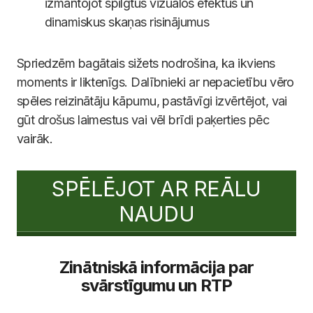
izmantojot spilgtus vizuālos efektus un
dinamiskus skaņas risinājumus
Spriedzēm bagātais sižets nodrošina, ka ikviens
moments ir liktenīgs. Dalībnieki ar nepacietību vēro
spēles reizinātāju kāpumu, pastāvīgi izvērtējot, vai
gūt drošus laimestus vai vēl brīdi paķerties pēc
vairāk.
SPĒLĒJOT AR REĀLU
NAUDU
Zinātniskā informācija par
svārstīgumu un RTP