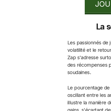
JOU
La s
Les passionnés de j
volatilité et le ret
Zap s'adresse surto
des récompenses po
soudaines.
Le pourcentage de 
oscillant entre les 
illustre la manière 
gains, s'écartant d