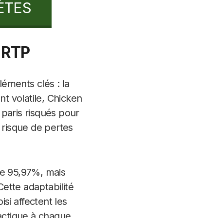
ÈTES
e RTP
éments clés : la
nt volatile, Chicken
 paris risqués pour
risque de pertes
e 95,97%, mais
Cette adaptabilité
isi affectent les
tactique à chaque