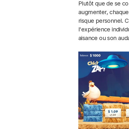
Plutôt que de se co
augmenter, chaque
risque personnel. 
l'expérience individ
aisance ou son auda