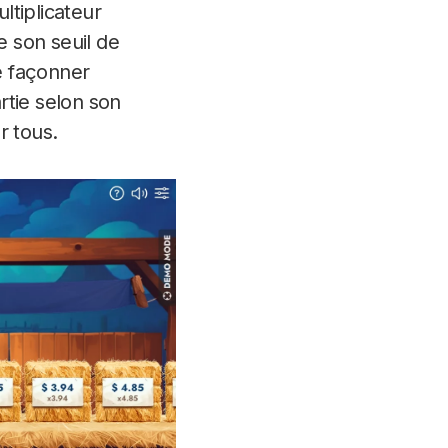
ltiplicateur
 son seuil de
e façonner
artie selon son
r tous.