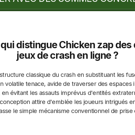
 qui distingue Chicken zap des 
jeux de crash en ligne ?
 structure classique du crash en substituant les fu
un volatile tenace, avide de traverser des espaces i
t en évitant les assauts imprévus d'entités extrater
e conception attire d'emblée les joueurs intrigués 
asse le simple mécanisme conventionnel de prise 