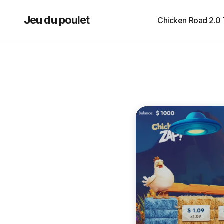
Jeu du poulet
Chicken Road 2.0