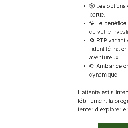
🎲 Les options
partie.
💎 Le bénéfice
de votre inves
🔄 RTP variant 
l'identité nati
aventureux.
🌻 Ambiance ch
dynamique
L'attente est si int
fébrilement la progr
tenter d'explorer e