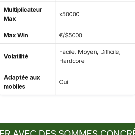
Multiplicateur
x50000
Max
Max Win
€/$5000
Facile, Moyen, Difficile,
Volatilité
Hardcore
Adaptée aux
Oui
mobiles
ER AVEC DES SOMMES CONCR