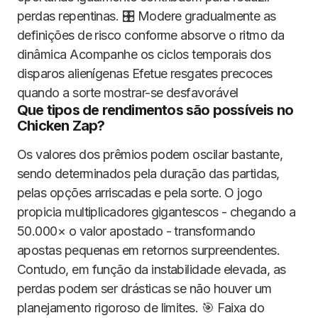
perdas repentinas. 🎛️ Modere gradualmente as
definições de risco conforme absorve o ritmo da
dinâmica Acompanhe os ciclos temporais dos
disparos alienígenas Efetue resgates precoces
quando a sorte mostrar-se desfavorável
Que tipos de rendimentos são possíveis no
Chicken Zap?
Os valores dos prêmios podem oscilar bastante,
sendo determinados pela duração das partidas,
pelas opções arriscadas e pela sorte. O jogo
propicia multiplicadores gigantescos - chegando a
50.000× o valor apostado - transformando
apostas pequenas em retornos surpreendentes.
Contudo, em função da instabilidade elevada, as
perdas podem ser drásticas se não houver um
planejamento rigoroso de limites. 🎯 Faixa do