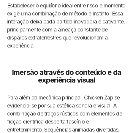
Estabelecer o equilíbrio ideal entre risco e momento
exige uma combinação de método e instinto. Essa
interação deixa cada partida inovadora e cativante,
principalmente com a ameaça constante de
disparos extraterrestres que revolucionam a
experiência.
Imersão através do conteúdo e da
experiência visual
Para além da mecânica principal, Chicken Zap se
evidencia-se por sua estética sonora e visual. A
combinação de traços rústicos com elementos de
ficção científica desperta fascínio e
entretenimento. Sequências animadas divertidas,