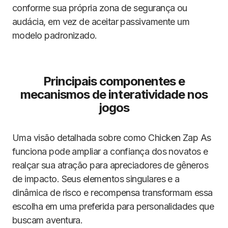
conforme sua própria zona de segurança ou
audácia, em vez de aceitar passivamente um
modelo padronizado.
Principais componentes e
mecanismos de interatividade nos
jogos
Uma visão detalhada sobre como Chicken Zap As
funciona pode ampliar a confiança dos novatos e
realçar sua atração para apreciadores de gêneros
de impacto. Seus elementos singulares e a
dinâmica de risco e recompensa transformam essa
escolha em uma preferida para personalidades que
buscam aventura.