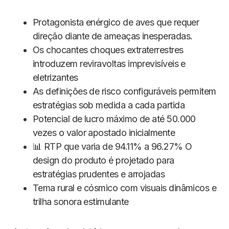
Protagonista enérgico de aves que requer
direção diante de ameaças inesperadas.
Os chocantes choques extraterrestres
introduzem reviravoltas imprevisíveis e
eletrizantes
As definições de risco configuráveis permitem
estratégias sob medida a cada partida
Potencial de lucro máximo de até 50.000
vezes o valor apostado inicialmente
📊 RTP que varia de 94.11% a 96.27% O
design do produto é projetado para
estratégias prudentes e arrojadas
Tema rural e cósmico com visuais dinâmicos e
trilha sonora estimulante