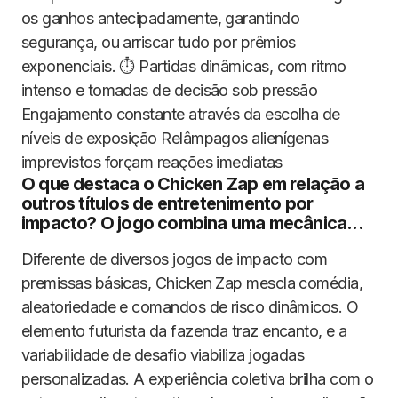
os ganhos antecipadamente, garantindo
segurança, ou arriscar tudo por prêmios
exponenciais. ⏱️ Partidas dinâmicas, com ritmo
intenso e tomadas de decisão sob pressão
Engajamento constante através da escolha de
níveis de exposição Relâmpagos alienígenas
imprevistos forçam reações imediatas
O que destaca o Chicken Zap em relação a
outros títulos de entretenimento por
impacto? O jogo combina uma mecânica...
Diferente de diversos jogos de impacto com
premissas básicas, Chicken Zap mescla comédia,
aleatoriedade e comandos de risco dinâmicos. O
elemento futurista da fazenda traz encanto, e a
variabilidade de desafio viabiliza jogadas
personalizadas. A experiência coletiva brilha com o