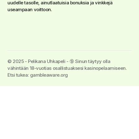
uudelle tasolle, ainutlaatuisia bonuksia ja vinkkejä
useampaan voittoon.
©️ 2025 - Pelikana Uhkapeli - 🔞 Sinun täytyy olla
vähintään 18-vuotias osallistuaksesi kasinopelaamiseen.
Etsi tukea: gambleaware.org