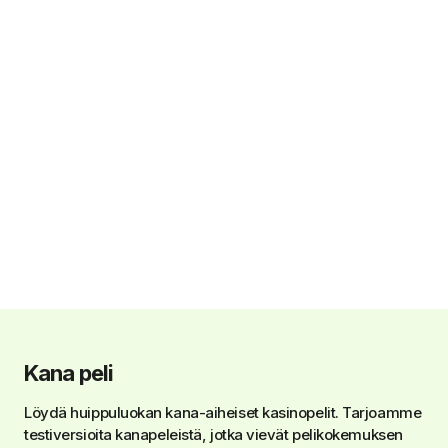
Kana peli
Löydä huippuluokan kana-aiheiset kasinopelit. Tarjoamme
testiversioita kanapeleistä, jotka vievät pelikokemuksen