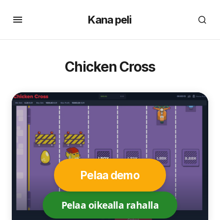
Kana peli
Chicken Cross
Pelaa demo
Pelaa oikealla rahalla