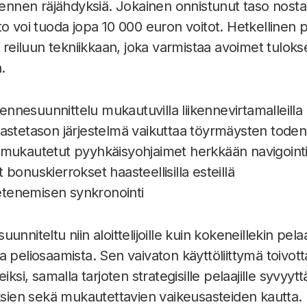
 ennen räjähdyksiä. Jokainen onnistunut taso nostaa
to voi tuoda jopa 10 000 euron voitot. Hetkellinen
i reiluun tekniikkaan, joka varmistaa avoimet tulok
.
kennesuunnittelu mukautuvilla liikennevirtamalleilla
astetason järjestelmä vaikuttaa töyrmäysten toden
iin mukautetut pyyhkäisyohjaimet herkkään navigointi
bonuskierrokset haasteellisilla esteillä
 etenemisen synkronointi
nniteltu niin aloittelijoille kuin kokeneillekin pelaaj
 peliosaamista. Sen vaivaton käyttöliittymä toivott
iksi, samalla tarjoten strategisille pelaajille syvyytt
uksien sekä mukautettavien vaikeusasteiden kautta.