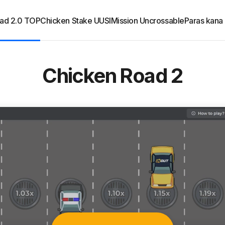
ad 2.0 TOP
Chicken Stake UUSI
Mission Uncrossable
Paras kana 
Chicken Road 2