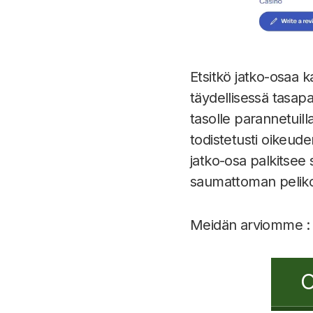
Etsitkö jatko-osaa k
täydellisessä tasap
tasolle parannetuill
todistetusti oikeud
jatko-osa palkitsee 
saumattoman pelikoke
Meidän arviomme :