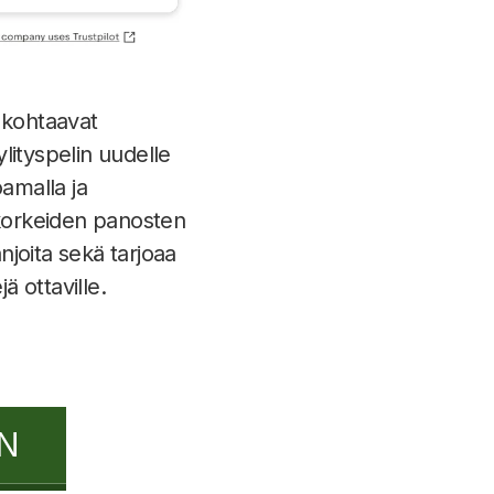
n kohtaavat
lityspelin uudelle
amalla ja
 korkeiden panosten
njoita sekä tarjoaa
ä ottaville.
N