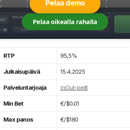
Pelaa demo
Pelaa oikealla rahalla
RTP
95,5%
Julkaisupäivä
15.4.2025
Palveluntarjoaja
InOut-pelit
Min Bet
€/$0.01
Max panos
€/$180