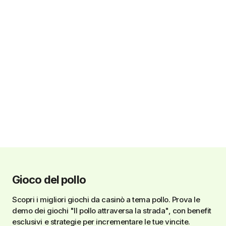
Gioco del pollo
Scopri i migliori giochi da casinò a tema pollo. Prova le
demo dei giochi "Il pollo attraversa la strada", con benefit
esclusivi e strategie per incrementare le tue vincite.