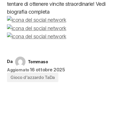
tentare di ottenere vincite straordinarie! Vedi
biografia completa
Da
Tommaso
16 ottobre 2025
Aggiornato
Gioco d'azzardo TaDa