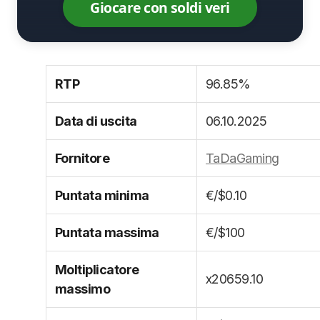
Giocare con soldi veri
RTP
96.85%
Data di uscita
06.10.2025
Fornitore
TaDaGaming
Puntata minima
€/$0.10
Puntata massima
€/$100
Moltiplicatore
x20659.10
massimo