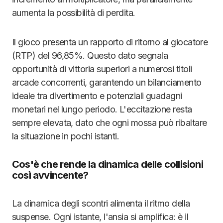
aumenta la possibilità di perdita.
Il gioco presenta un rapporto di ritorno al giocatore
(RTP) del 96,85%. Questo dato segnala
opportunità di vittoria superiori a numerosi titoli
arcade concorrenti, garantendo un bilanciamento
ideale tra divertimento e potenziali guadagni
monetari nel lungo periodo. L'eccitazione resta
sempre elevata, dato che ogni mossa può ribaltare
la situazione in pochi istanti.
Cos'è che rende la dinamica delle collisioni
così avvincente?
La dinamica degli scontri alimenta il ritmo della
suspense. Ogni istante, l'ansia si amplifica: è il