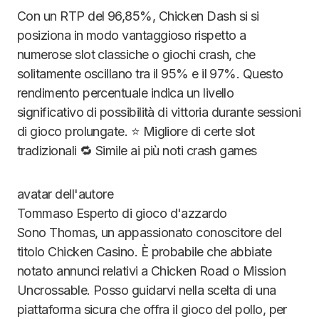
Con un RTP del 96,85%, Chicken Dash si si
posiziona in modo vantaggioso rispetto a
numerose slot classiche o giochi crash, che
solitamente oscillano tra il 95% e il 97%. Questo
rendimento percentuale indica un livello
significativo di possibilità di vittoria durante sessioni
di gioco prolungate. ⭐ Migliore di certe slot
tradizionali 🔁 Simile ai più noti crash games
Tommaso
Esperto di gioco d'azzardo
Sono Thomas, un appassionato conoscitore del
titolo Chicken Casino. È probabile che abbiate
notato annunci relativi a Chicken Road o Mission
Uncrossable. Posso guidarvi nella scelta di una
piattaforma sicura che offra il gioco del pollo, per