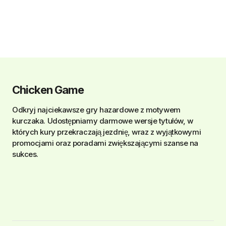
Chicken Game
Odkryj najciekawsze gry hazardowe z motywem
kurczaka. Udostępniamy darmowe wersje tytułów, w
których kury przekraczają jezdnię, wraz z wyjątkowymi
promocjami oraz poradami zwiększającymi szanse na
sukces.