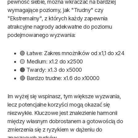
pewność siebie, można wkraczać na bardziej
wymagające poziomy, jak "Trudny" czy
"Ekstremalny", z których każdy zapewnia
atrakcyjne nagrody adekwatne do poziomu
podejmowanego wyzwania:
🟢 Łatwe: Zakres mnożników od x1,1 do x24
🟡 Medium: x1.2 do x2500
🟠 Twardy: x1.3 do x5000
🔴 Bardzo trudne: x1.6 do x10000
Im wyżej się wspinasz, tym większe wyzwania,
lecz potencjalne korzyści mogą okazać się
niezwykłe. Kluczowe jest znalezienie harmonii
między własnym dobrostanem a gotowością do
zmierzenia się z ryzykiem w dążeniu do
znaczących zysków.