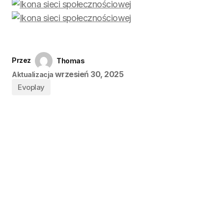
Przez
Thomas
wrzesień 30, 2025
Aktualizacja
Evoplay