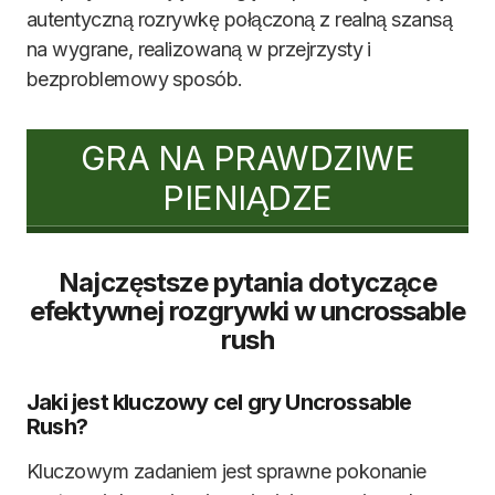
autentyczną rozrywkę połączoną z realną szansą
na wygrane, realizowaną w przejrzysty i
bezproblemowy sposób.
GRA NA PRAWDZIWE
PIENIĄDZE
Najczęstsze pytania dotyczące
efektywnej rozgrywki w uncrossable
rush
Jaki jest kluczowy cel gry Uncrossable
Rush?
Kluczowym zadaniem jest sprawne pokonanie