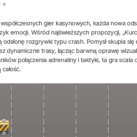
5 ⭐
ę współczesnych gier kasynowych, każda nowa od
zyk emocji. Wśród najświeższych propozycji, „Kur
ą odsłonę rozgrywki typu crash. Pomysł skupia się
ez dynamiczne trasy, łącząc barwną oprawę wizual
ników połączenia adrenaliny i taktyki, ta gra scala
 całość.