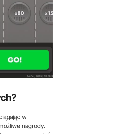
ych?
ciągając w
 możliwe nagrody.