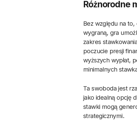
Różnorodne m
Bez względu na to, 
wygraną, gra umożli
zakres stawkowania 
poczucie presji fin
wyższych wypłat, p
minimalnych stawk
Ta swoboda jest rz
jako idealną opcję 
stawki mogą gener
strategicznymi.