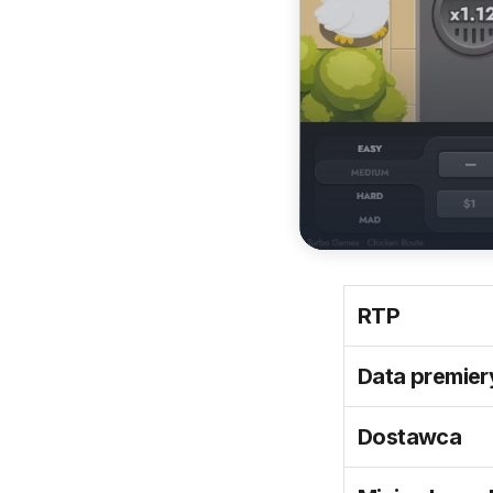
RTP
Data premier
Dostawca