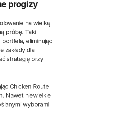
ne progizy
polowanie na wielką
ną próbę. Taki
portfela, eliminując
e zakłady dla
 strategię przy
ając Chicken Route
em. Nawet niewielkie
yślanymi wyborami