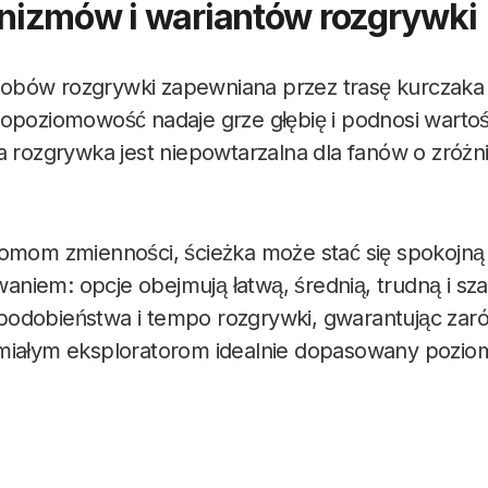
nizmów i wariantów rozgrywki
bów rozgrywki zapewniana przez trasę kurczaka
lopoziomowość nadaje grze głębię i podnosi wart
da rozgrywka jest niepowtarzalna dla fanów o zróż
iomom zmienności, ścieżka może stać się spokojną
niem: opcje obejmują łatwą, średnią, trudną i sza
podobieństwa i tempo rozgrywki, gwarantując za
miałym eksploratorom idealnie dopasowany poziom