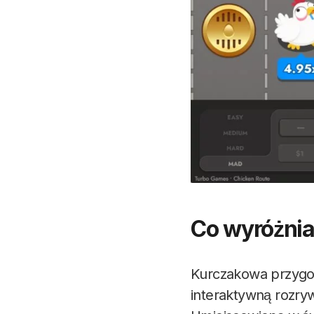
Co wyróżnia
Kurczakowa przygod
interaktywną rozryw