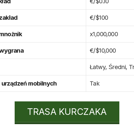
kład
€/$0.10
zakład
€/$100
mnożnik
x1,000,000
 wygrana
€/$10,000
Łatwy, Średni, T
a urządzeń mobilnych
Tak
TRASA KURCZAKA