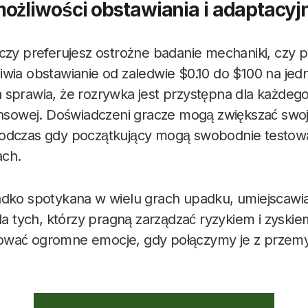
ożliwości obstawiania i adaptacyj
czy preferujesz ostrożne badanie mechaniki, czy 
wia obstawianie od zaledwie $0.10 do $100 na jed
sprawia, że rozrywka jest przystępna dla każdego 
ansowej. Doświadczeni gracze mogą zwiększać swoj
odczas gdy początkujący mogą swobodnie testować
ach.
adko spotykana w wielu grach upadku, umiejscawi
dla tych, którzy pragną zarządzać ryzykiem i zyski
ować ogromne emocje, gdy połączymy je z przem