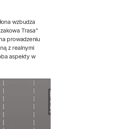
słona wzbudza
czakowa Trasa”
 na prowadzeniu
ną z realnymi
 oba aspekty w